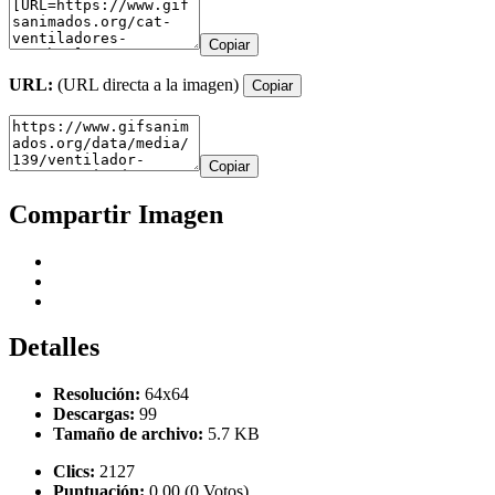
Copiar
URL:
(URL directa a la imagen)
Copiar
Copiar
Compartir Imagen
Detalles
Resolución:
64x64
Descargas:
99
Tamaño de archivo:
5.7 KB
Clics:
2127
Puntuación:
0.00 (0 Votos)