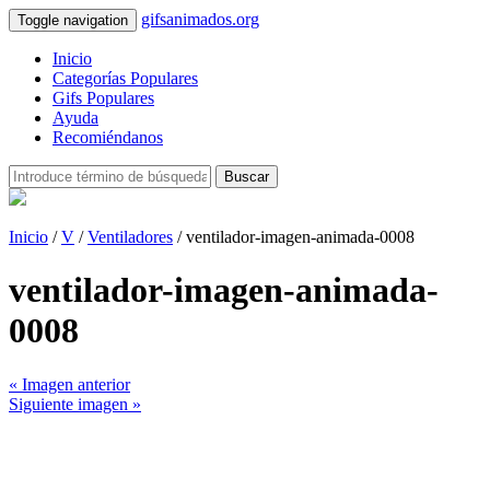
gifsanimados.org
Toggle navigation
Inicio
Categorías Populares
Gifs Populares
Ayuda
Recomiéndanos
Buscar
Inicio
/
V
/
Ventiladores
/ ventilador-imagen-animada-0008
ventilador-imagen-animada-
0008
« Imagen anterior
Siguiente imagen »