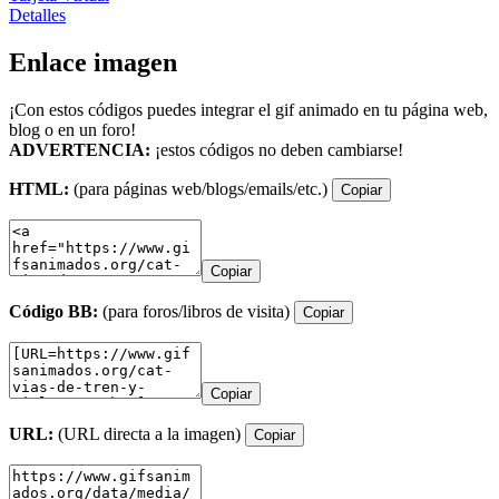
Detalles
Enlace imagen
¡Con estos códigos puedes integrar el gif animado en tu página web,
blog o en un foro!
ADVERTENCIA:
¡estos códigos no deben cambiarse!
HTML:
(para páginas web/blogs/emails/etc.)
Copiar
Copiar
Código BB:
(para foros/libros de visita)
Copiar
Copiar
URL:
(URL directa a la imagen)
Copiar