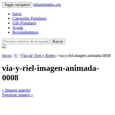
gifsanimados.org
Toggle navigation
Inicio
Categorías Populares
Gifs Populares
Ayuda
Recomiéndanos
Buscar
Inicio
/
V
/
Vías de Tren y Rieles
/ via-y-riel-imagen-animada-0008
via-y-riel-imagen-animada-
0008
« Imagen anterior
Siguiente imagen »