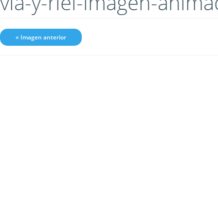
via-y-riel-imagen-anim
« Imagen anterior