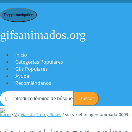
Toggle navigation
gifsanimados.org
Inicio
Categorías Populares
Gifs Populares
Ayuda
Recomiéndanos
Buscar
Inicio
/
V
/
Vías de Tren y Rieles
/ via-y-riel-imagen-animada-0009