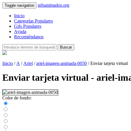
gifsanimados.org
Toggle navigation
Inicio
Categorías Populares
Gifs Populares
Ayuda
Recomiéndanos
Buscar
Inicio
/
A
/
Ariel
/
ariel-imagen-animada-0050
/ Enviar tarjeta virtual
Enviar tarjeta virtual - ariel-
Color de fondo: