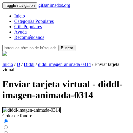
gifsanimados.org
Toggle navigation
Inicio
Categorías Populares
Gifs Populares
Ayuda
Recomiéndanos
Buscar
Inicio
/
D
/
Diddl
/
diddl-imagen-animada-0314
/ Enviar tarjeta
virtual
Enviar tarjeta virtual - diddl-
imagen-animada-0314
Color de fondo: