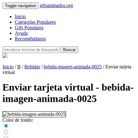
gifsanimados.org
Toggle navigation
Inicio
Categorías Populares
Gifs Populares
Ayuda
Recomiéndanos
Buscar
Inicio
/
B
/
Bebidas
/
bebida-imagen-animada-0025
/ Enviar tarjeta
virtual
Enviar tarjeta virtual - bebida-
imagen-animada-0025
Color de fondo: