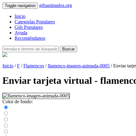
gifsanimados.org
Toggle navigation
Inicio
Categorías Populares
Gifs Populares
Ayuda
Recomiéndanos
Buscar
Inicio
/
F
/
Flamencos
/
flamenco-imagen-animada-0005
/ Enviar tarje
Enviar tarjeta virtual - flame
Color de fondo: