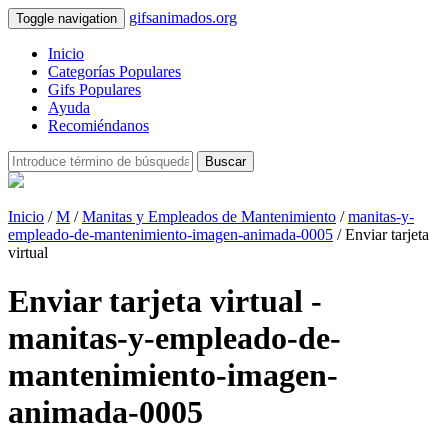
gifsanimados.org
Toggle navigation
Inicio
Categorías Populares
Gifs Populares
Ayuda
Recomiéndanos
Buscar
Inicio
/
M
/
Manitas y Empleados de Mantenimiento
/
manitas-y-
empleado-de-mantenimiento-imagen-animada-0005
/ Enviar tarjeta
virtual
Enviar tarjeta virtual -
manitas-y-empleado-de-
mantenimiento-imagen-
animada-0005