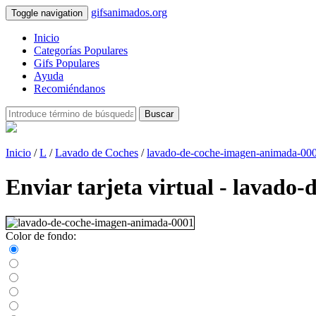
gifsanimados.org
Toggle navigation
Inicio
Categorías Populares
Gifs Populares
Ayuda
Recomiéndanos
Buscar
Inicio
/
L
/
Lavado de Coches
/
lavado-de-coche-imagen-animada-00
Enviar tarjeta virtual - lavad
Color de fondo: