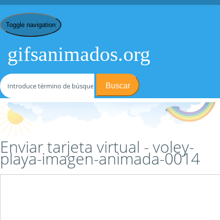
Toggle navigation
gifsanimados.org
Buscar
Inicio
/
V
/
Voley Playa
/
voley-playa-imagen-animada-0014
/ Enviar
tarjeta virtual
Enviar tarjeta virtual - voley-
playa-imagen-animada-0014