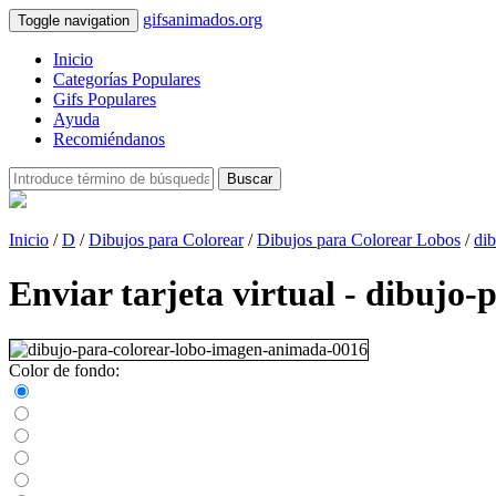
gifsanimados.org
Toggle navigation
Inicio
Categorías Populares
Gifs Populares
Ayuda
Recomiéndanos
Buscar
Inicio
/
D
/
Dibujos para Colorear
/
Dibujos para Colorear Lobos
/
di
Enviar tarjeta virtual - dibuj
Color de fondo: