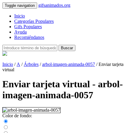
gifsanimados.org
Toggle navigation
Inicio
Categorías Populares
Gifs Populares
Ayuda
Recomiéndanos
Buscar
Inicio
/
A
/
Árboles
/
arbol-imagen-animada-0057
/ Enviar tarjeta
virtual
Enviar tarjeta virtual - arbol-
imagen-animada-0057
Color de fondo: