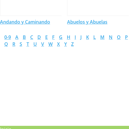
Andando y Caminando
Abuelos y Abuelas
0-9
A
B
C
D
E
F
G
H
I
J
K
L
M
N
O
P
Q
R
S
T
U
V
W
X
Y
Z