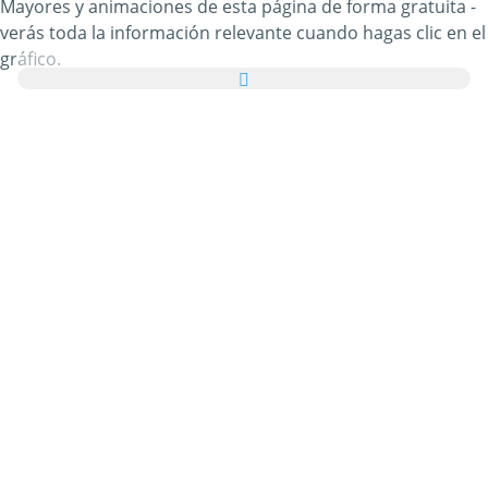
Mayores y animaciones de esta página de forma gratuita -
verás toda la información relevante cuando hagas clic en el
gráfico.
Además, puedes enviar todas las imágenes de Ancianos y
Personas Mayores como tarjetas de felicitación a tus
familiares y amigos de manera totalmente gratuita e
incluso añadir unas palabras bonitas a tus tarjetas
virtuales personales.
Todos los gifs animados de Ancianos y Personas Mayores y
las imágenes de Ancianos y Personas Mayores de esta
categoría son 100% gratuitos y no hay ningún cargo
adicional por utilizarlos. En agradecimiento, por favor
recomienda nuestro servicio
en tu página web o blog.
Puedes encontrar más información al respecto en nuestra
sección de ayuda
.