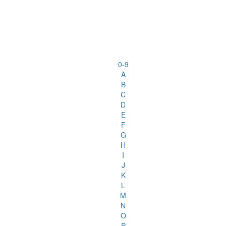
0-9
A
B
C
D
E
F
G
H
I
J
K
L
M
N
O
P