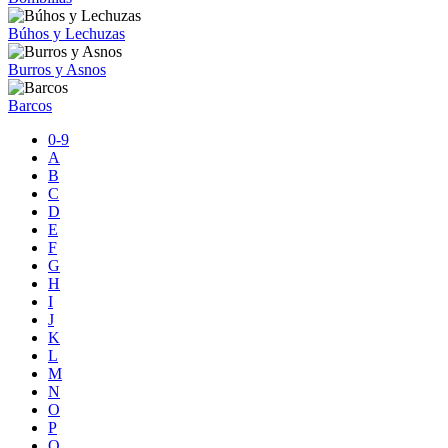
Búhos y Lechuzas
Burros y Asnos
Barcos
0-9
A
B
C
D
E
F
G
H
I
J
K
L
M
N
O
P
Q