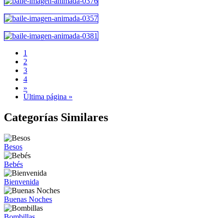
1
2
3
4
»
Última página »
Categorías Similares
Besos
Bebés
Bienvenida
Buenas Noches
Bombillas