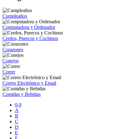
Cumpleaños
Computadora y Ordenador
Cerdos, Puercos y Cochinos
Corazones
Conejos
Correr
Correo Electrónico y Email
Comidas y Bebidas
0-9
A
B
C
D
E
F