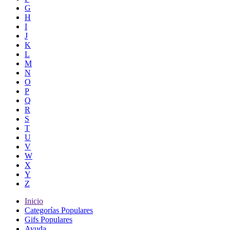
G
H
I
J
K
L
M
N
O
P
Q
R
S
T
U
V
W
X
Y
Z
Inicio
Categorías Populares
Gifs Populares
Ayuda