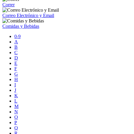
Correr
Correo Electrónico y Email
Comidas y Bebidas
0-9
A
B
C
D
E
F
G
H
I
J
K
L
M
N
O
P
Q
R