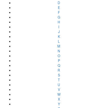
D
E
F
G
H
I
J
K
L
M
N
O
P
Q
R
S
T
U
V
W
X
Y