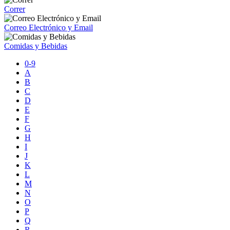
Correr
Correo Electrónico y Email
Comidas y Bebidas
0-9
A
B
C
D
E
F
G
H
I
J
K
L
M
N
O
P
Q
R