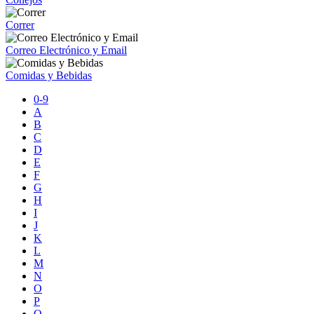
Correr
Correo Electrónico y Email
Comidas y Bebidas
0-9
A
B
C
D
E
F
G
H
I
J
K
L
M
N
O
P
Q