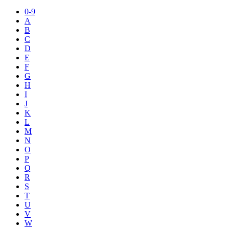
0-9
A
B
C
D
E
F
G
H
I
J
K
L
M
N
O
P
Q
R
S
T
U
V
W