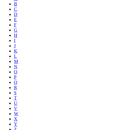
B
C
D
E
F
G
H
I
J
K
L
M
N
O
P
Q
R
S
T
U
V
W
X
Y
Z