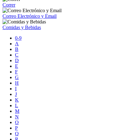
Correr
Correo Electrónico y Email
Comidas y Bebidas
0-9
A
B
C
D
E
F
G
H
I
J
K
L
M
N
O
P
Q
R