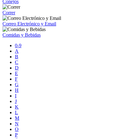
Conejos
Correr
Correo Electrónico y Email
Comidas y Bebidas
0-9
A
B
C
D
E
F
G
H
I
J
K
L
M
N
O
P