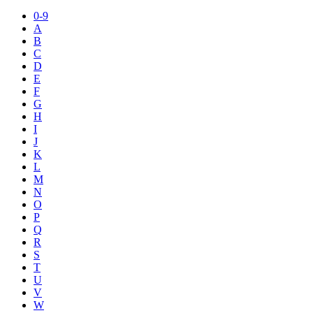
0-9
A
B
C
D
E
F
G
H
I
J
K
L
M
N
O
P
Q
R
S
T
U
V
W