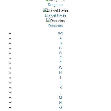
Dragones
Día del Padre
Deportes
0-9
A
B
C
D
E
F
G
H
I
J
K
L
M
N
O