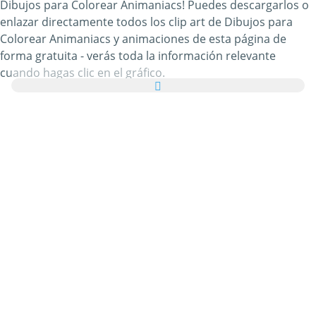
Dibujos para Colorear Animaniacs! Puedes descargarlos o
enlazar directamente todos los clip art de Dibujos para
Colorear Animaniacs y animaciones de esta página de
forma gratuita - verás toda la información relevante
cuando hagas clic en el gráfico.
Además, puedes enviar todas las imágenes de Dibujos
para Colorear Animaniacs como tarjetas de felicitación a
tus familiares y amigos de manera totalmente gratuita e
incluso añadir unas palabras bonitas a tus tarjetas
virtuales personales.
Todos los gifs animados de Dibujos para Colorear
Animaniacs y las imágenes de Dibujos para Colorear
Animaniacs de esta categoría son 100% gratuitos y no hay
ningún cargo adicional por utilizarlos. En agradecimiento,
por favor
recomienda nuestro servicio
en tu página web o
blog. Puedes encontrar más información al respecto en
nuestra
sección de ayuda
.