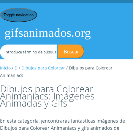
Toggle navigation
gifsanimados.org
Buscar
Inicio
/
D
/
Dibujos para Colorear
/ Dibujos para Colorear
Animaniacs
Dibujos para Colorear
Animaniacs: Imágenes
Animadas y Gifs
En esta categoría, ¡encontrarás fantásticas imágenes de
Dibujos para Colorear Animaniacs y gifs animados de