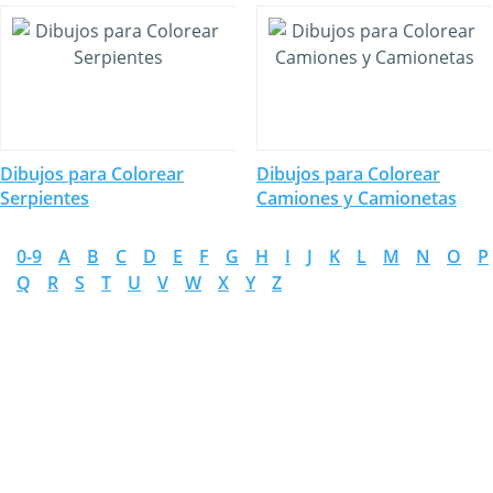
Dibujos para Colorear
Dibujos para Colorear
Serpientes
Camiones y Camionetas
0-9
A
B
C
D
E
F
G
H
I
J
K
L
M
N
O
P
Q
R
S
T
U
V
W
X
Y
Z