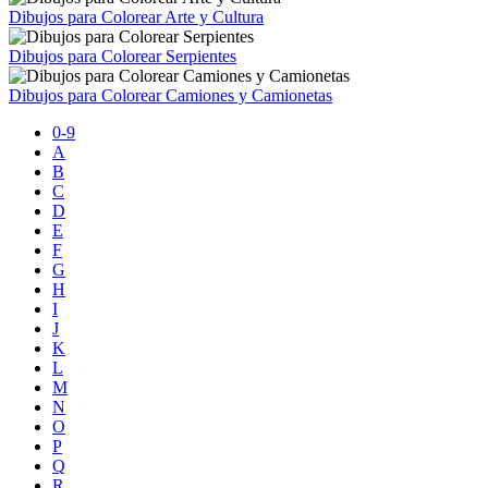
Dibujos para Colorear Arte y Cultura
Dibujos para Colorear Serpientes
Dibujos para Colorear Camiones y Camionetas
0-9
A
B
C
D
E
F
G
H
I
J
K
L
M
N
O
P
Q
R