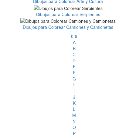
Dibujos para Colorear Arte y Cultura
Dibujos para Colorear Serpientes
Dibujos para Colorear Camiones y Camionetas
0-9
A
B
C
D
E
F
G
H
I
J
K
L
M
N
O
P