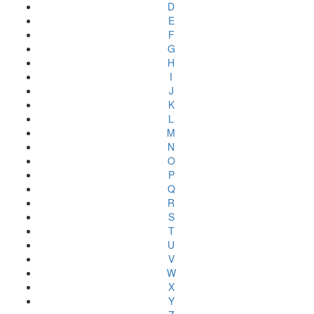
D
E
F
G
H
I
J
K
L
M
N
O
P
Q
R
S
T
U
V
W
X
Y