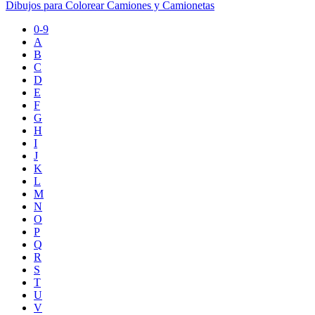
Dibujos para Colorear Camiones y Camionetas
0-9
A
B
C
D
E
F
G
H
I
J
K
L
M
N
O
P
Q
R
S
T
U
V