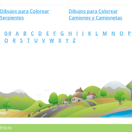
Dibujos para Colorear
Dibujos para Colorear
Serpientes
Camiones y Camionetas
0-9
A
B
C
D
E
F
G
H
I
J
K
L
M
N
O
P
Q
R
S
T
U
V
W
X
Y
Z
Inicio