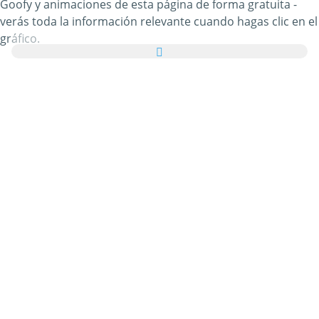
Goofy y animaciones de esta página de forma gratuita -
verás toda la información relevante cuando hagas clic en el
gráfico.
Además, puedes enviar todas las imágenes de Dibujos
para Colorear Goofy como tarjetas de felicitación a tus
familiares y amigos de manera totalmente gratuita e
incluso añadir unas palabras bonitas a tus tarjetas
virtuales personales.
Todos los gifs animados de Dibujos para Colorear Goofy y
las imágenes de Dibujos para Colorear Goofy de esta
categoría son 100% gratuitos y no hay ningún cargo
adicional por utilizarlos. En agradecimiento, por favor
recomienda nuestro servicio
en tu página web o blog.
Puedes encontrar más información al respecto en nuestra
sección de ayuda
.