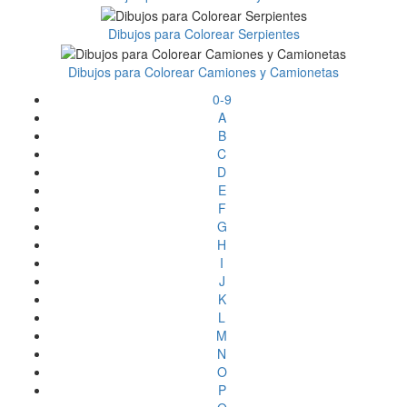
Dibujos para Colorear Serpientes
Dibujos para Colorear Camiones y Camionetas
0-9
A
B
C
D
E
F
G
H
I
J
K
L
M
N
O
P