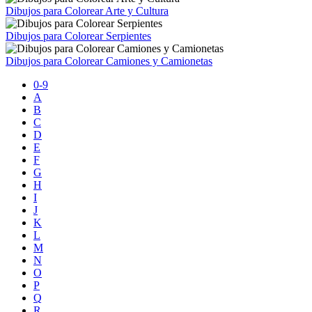
Dibujos para Colorear Arte y Cultura
Dibujos para Colorear Serpientes
Dibujos para Colorear Camiones y Camionetas
0-9
A
B
C
D
E
F
G
H
I
J
K
L
M
N
O
P
Q
R