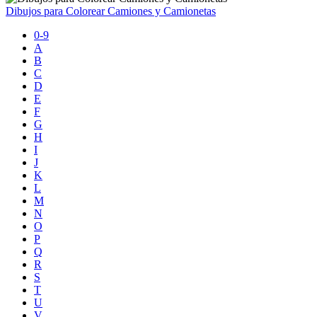
Dibujos para Colorear Camiones y Camionetas
0-9
A
B
C
D
E
F
G
H
I
J
K
L
M
N
O
P
Q
R
S
T
U
V