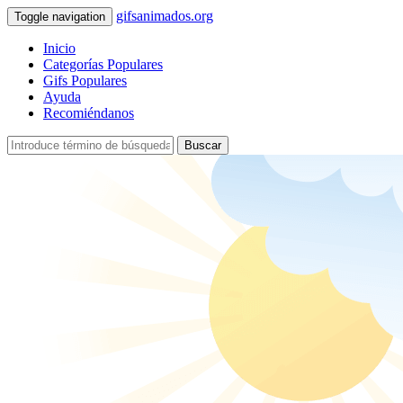
gifsanimados.org
Toggle navigation
Inicio
Categorías Populares
Gifs Populares
Ayuda
Recomiéndanos
Buscar