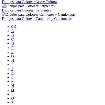
Dibujos para Colorear Arte y Cultura
Dibujos para Colorear Serpientes
Dibujos para Colorear Camiones y Camionetas
0-9
A
B
C
D
E
F
G
H
I
J
K
L
M
N
O
P
Q
R