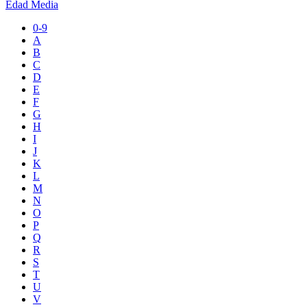
Edad Media
0-9
A
B
C
D
E
F
G
H
I
J
K
L
M
N
O
P
Q
R
S
T
U
V