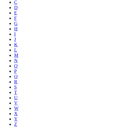
C
D
E
F
G
H
I
J
K
L
M
N
O
P
Q
R
S
T
U
V
W
X
Y
Z