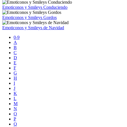
Emoticonos y Smileys Conduciendo
Emoticonos y Smileys Gordos
Emoticonos y Smileys de Navidad
0-9
A
B
C
D
E
F
G
H
I
J
K
L
M
N
O
P
Q