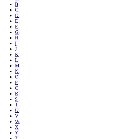
B
C
D
E
F
G
H
I
J
K
L
M
N
O
P
Q
R
S
T
U
V
W
X
Y
Z