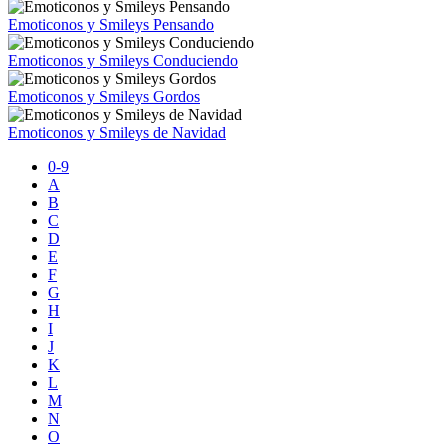
Emoticonos y Smileys Pensando
Emoticonos y Smileys Conduciendo
Emoticonos y Smileys Gordos
Emoticonos y Smileys de Navidad
0-9
A
B
C
D
E
F
G
H
I
J
K
L
M
N
O