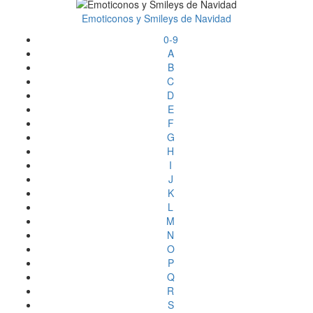
Emoticonos y Smileys de Navidad
0-9
A
B
C
D
E
F
G
H
I
J
K
L
M
N
O
P
Q
R
S