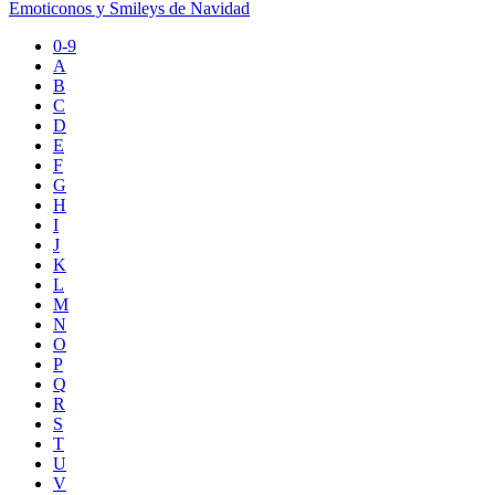
Emoticonos y Smileys de Navidad
0-9
A
B
C
D
E
F
G
H
I
J
K
L
M
N
O
P
Q
R
S
T
U
V