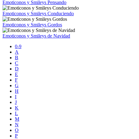
Emoticonos y Smileys Pensando
Emoticonos y Smileys Conduciendo
Emoticonos y Smileys Gordos
Emoticonos y Smileys de Navidad
0-9
A
B
C
D
E
F
G
H
I
J
K
L
M
N
O
P