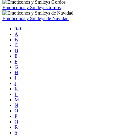
Emoticonos y Smileys Gordos
Emoticonos y Smileys de Navidad
0-9
A
B
C
D
E
F
G
H
I
J
K
L
M
N
O
P
Q
R
S