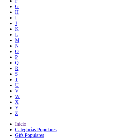
F
G
H
I
J
K
L
M
N
O
P
Q
R
S
T
U
V
W
X
Y
Z
Inicio
Categorías Populares
Gifs Populares