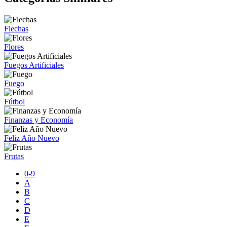
Flechas
Flores
Fuegos Artificiales
Fuego
Fútbol
Finanzas y Economía
Feliz Año Nuevo
Frutas
0-9
A
B
C
D
E