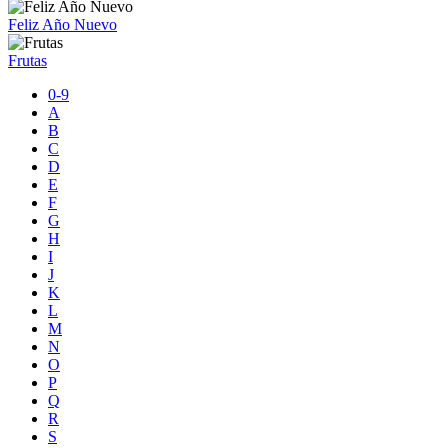
Feliz Año Nuevo
Frutas
0-9
A
B
C
D
E
F
G
H
I
J
K
L
M
N
O
P
Q
R
S