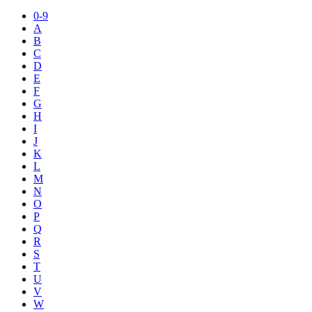
0-9
A
B
C
D
E
F
G
H
I
J
K
L
M
N
O
P
Q
R
S
T
U
V
W