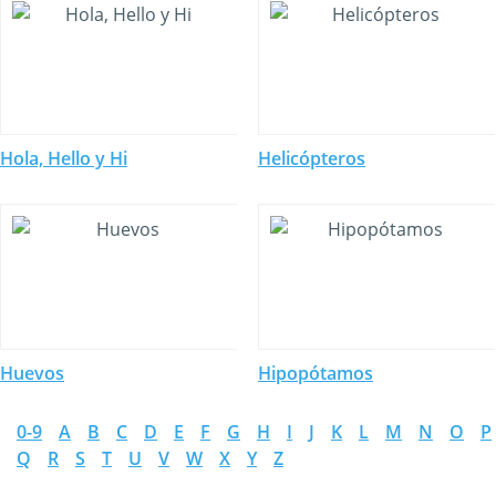
Hola, Hello y Hi
Helicópteros
Huevos
Hipopótamos
0-9
A
B
C
D
E
F
G
H
I
J
K
L
M
N
O
P
Q
R
S
T
U
V
W
X
Y
Z