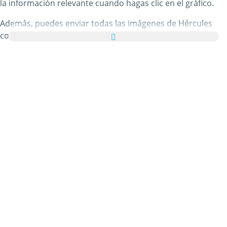
la información relevante cuando hagas clic en el gráfico.
Además, puedes enviar todas las imágenes de Hércules
como tarjetas de felicitación a tus familiares y amigos de
manera totalmente gratuita e incluso añadir unas palabras
bonitas a tus tarjetas virtuales personales.
Todos los gifs animados de Hércules y las imágenes de
Hércules de esta categoría son 100% gratuitos y no hay
ningún cargo adicional por utilizarlos. En agradecimiento,
por favor
recomienda nuestro servicio
en tu página web o
blog. Puedes encontrar más información al respecto en
nuestra
sección de ayuda
.